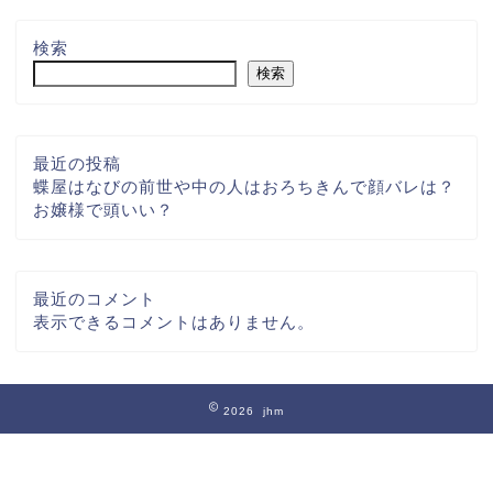
検索
検索
最近の投稿
蝶屋はなびの前世や中の人はおろちきんで顔バレは？
お嬢様で頭いい？
最近のコメント
表示できるコメントはありません。
2026 jhm